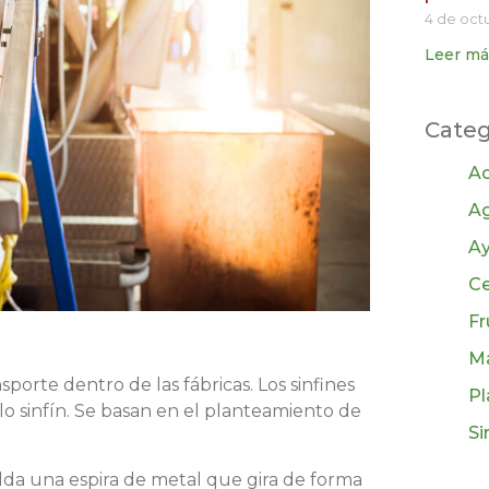
4 de oct
Leer má
Categ
Ac
Ag
A
Ce
Fr
Ma
porte dentro de las fábricas. Los sinfines
Pl
o sinfín. Se basan en el planteamiento de
Si
lda una espira de metal que gira de forma