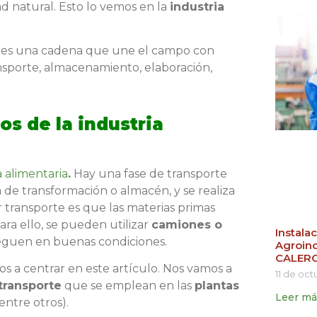
 natural. Esto lo vemos en la
industria
s; es una cadena que une el campo con
nsporte, almacenamiento, elaboración,
os de la industria
a alimentaria
.
Hay una fase de transporte
 de transformación o almacén, y se realiza
r transporte es que las materias primas
ara ello, se pueden utilizar
camiones o
Instala
leguen en buenas condiciones.
Agroind
CALER
os a centrar en este artículo. Nos vamos a
11 de oc
transporte
que se emplean en las
plantas
Leer má
 entre otros).