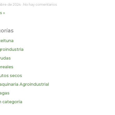
ubre de 2024
No hay comentarios
s »
orías
eituna
roindustria
yudas
reales
utos secos
quinaria Agroindustrial
agas
n categoría